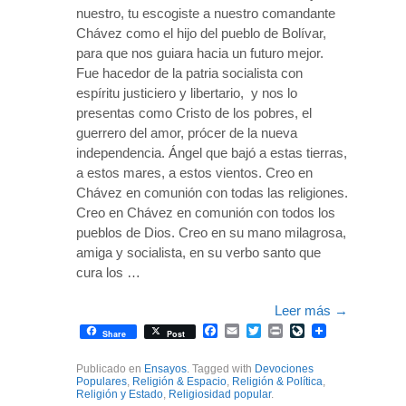
nuestro, tu escogiste a nuestro comandante
Chávez como el hijo del pueblo de Bolívar,
para que nos guiara hacia un futuro mejor.
Fue hacedor de la patria socialista con
espíritu justiciero y libertario, y nos lo
presentas como Cristo de los pobres, el
guerrero del amor, prócer de la nueva
independencia. Ángel que bajó a estas tierras,
a estos mares, a estos vientos. Creo en
Chávez en comunión con todas las religiones.
Creo en Chávez en comunión con todos los
pueblos de Dios. Creo en su mano milagrosa,
amiga y socialista, en su verbo santo que
cura los …
Leer más
→
Facebook
Email
Twitter
Print
LiveJournal
Share
Post
Publicado en
Ensayos
. Tagged with
Devociones
Populares
,
Religión & Espacio
,
Religión & Política
,
Religión y Estado
,
Religiosidad popular
.