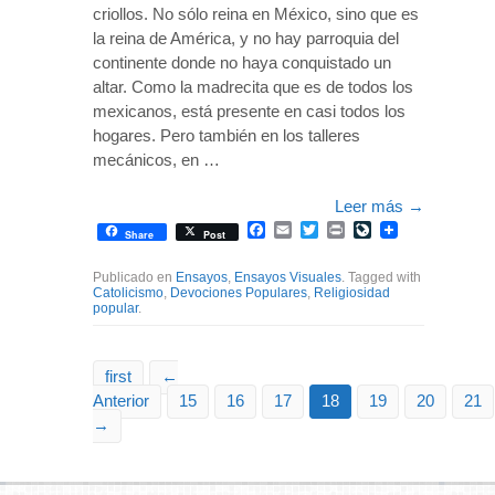
criollos. No sólo reina en México, sino que es
la reina de América, y no hay parroquia del
continente donde no haya conquistado un
altar. Como la madrecita que es de todos los
mexicanos, está presente en casi todos los
hogares. Pero también en los talleres
mecánicos, en …
Leer más
→
Facebook
Email
Twitter
Print
LiveJournal
Share
Post
Publicado en
Ensayos
,
Ensayos Visuales
. Tagged with
Catolicismo
,
Devociones Populares
,
Religiosidad
popular
.
first
←
Anterior
15
16
17
18
19
20
21
→