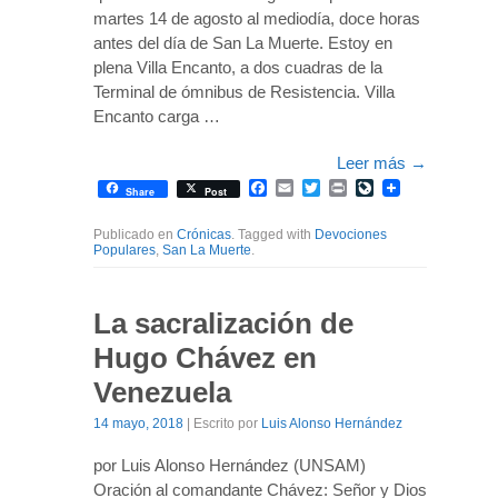
martes 14 de agosto al mediodía, doce horas
antes del día de San La Muerte. Estoy en
plena Villa Encanto, a dos cuadras de la
Terminal de ómnibus de Resistencia. Villa
Encanto carga …
Leer más
→
Facebook
Email
Twitter
Print
LiveJournal
Share
Post
Publicado en
Crónicas
. Tagged with
Devociones
Populares
,
San La Muerte
.
La sacralización de
Hugo Chávez en
Venezuela
14 mayo, 2018
| Escrito por
Luis Alonso Hernández
por Luis Alonso Hernández (UNSAM)
Oración al comandante Chávez: Señor y Dios