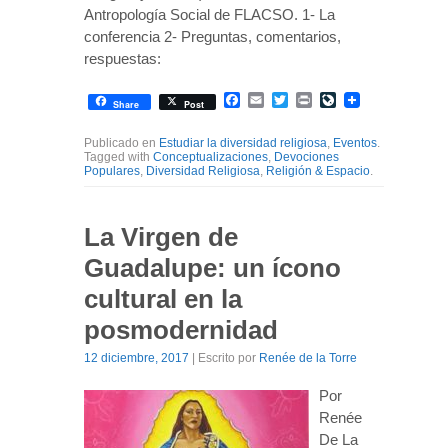
Antropología Social de FLACSO. 1- La
conferencia 2- Preguntas, comentarios,
respuestas:
Facebook
Email
Twitter
Print
LiveJournal
Share
Post
Publicado en
Estudiar la diversidad religiosa
,
Eventos
.
Tagged with
Conceptualizaciones
,
Devociones
Populares
,
Diversidad Religiosa
,
Religión & Espacio
.
La Virgen de
Guadalupe: un ícono
cultural en la
posmodernidad
12 diciembre, 2017
| Escrito por
Renée de la Torre
Por
Renée
De La