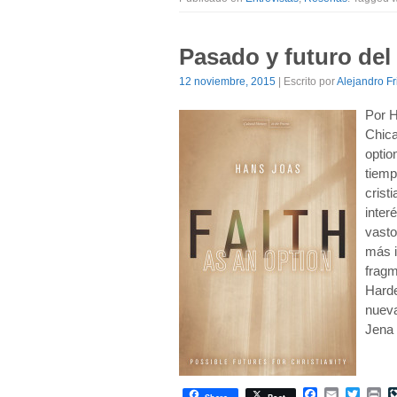
Pasado y futuro del
12 noviembre, 2015
| Escrito por
Alejandro Fr
Por H
Chica
optio
tiemp
crist
inter
vasto
más i
fragm
Harde
nueva
Jena 
Facebook
Email
Twitte
Pr