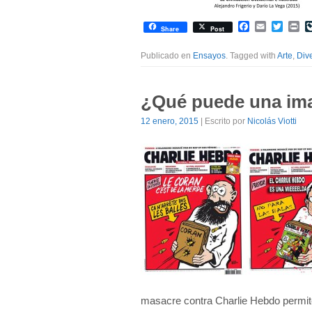
Facebook
Email
Twitte
Pr
Share
Post
Publicado en
Ensayos
. Tagged with
Arte
,
Div
¿Qué puede una im
12 enero, 2015
| Escrito por
Nicolás Viotti
masacre contra Charlie Hebdo permite