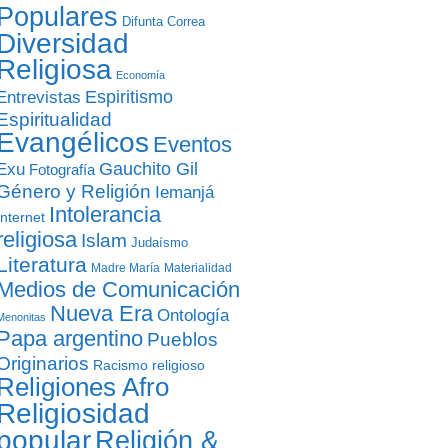
Populares
Difunta Correa
Diversidad
Religiosa
Economía
Entrevistas
Espiritismo
Espiritualidad
Evangélicos
Eventos
Gauchito Gil
Exu
Fotografía
Género y Religión
Iemanjá
Intolerancia
Internet
religiosa
Islam
Judaísmo
Literatura
Madre María
Materialidad
Medios de Comunicación
Nueva Era
Ontología
Menonitas
Papa argentino
Pueblos
Originarios
Racismo religioso
Religiones Afro
Religiosidad
popular
Religión &