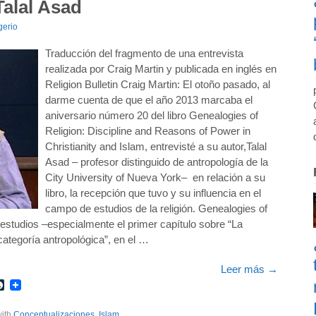
Talal Asad
gerio
Traducción del fragmento de una entrevista
realizada por Craig Martin y publicada en inglés en
Religion Bulletin Craig Martin: El otoño pasado, al
darme cuenta de que el año 2013 marcaba el
aniversario número 20 del libro Genealogies of
Religion: Discipline and Reasons of Power in
Christianity and Islam, entrevisté a su autor,Talal
Asad – profesor distinguido de antropología de la
City University of Nueva York– en relación a su
libro, la recepción que tuvo y su influencia en el
campo de estudios de la religión. Genealogies of
s estudios –especialmente el primer capítulo sobre “La
categoría antropológica”, en el …
Leer más
→
r
int
LiveJournal
with
Conceptualizaciones
,
Islam
.