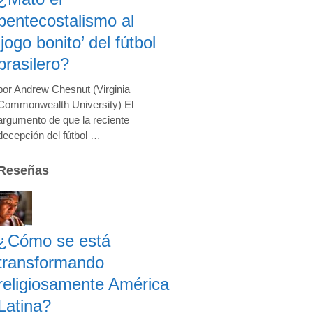
pentecostalismo al
‘jogo bonito’ del fútbol
brasilero?
por Andrew Chesnut (Virginia
Commonwealth University) El
argumento de que la reciente
decepción del fútbol …
Reseñas
¿Cómo se está
transformando
religiosamente América
Latina?