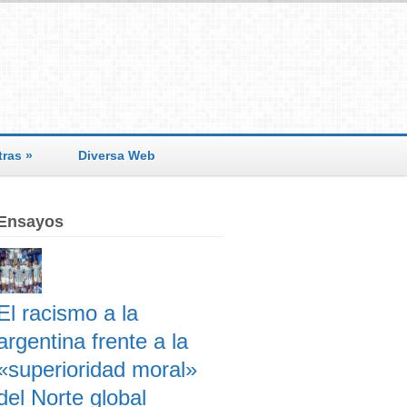
tras
»
Diversa Web
Ensayos
El racismo a la
argentina frente a la
«superioridad moral»
del Norte global