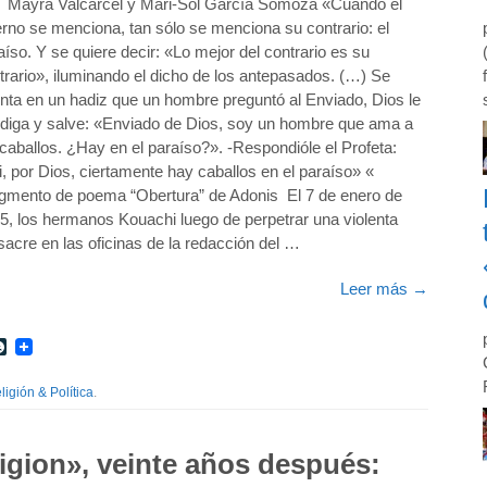
 Mayra Valcarcel y Mari-Sol García Somoza «Cuando el
ierno se menciona, tan sólo se menciona su contrario: el
aíso. Y se quiere decir: «Lo mejor del contrario es su
trario», iluminando el dicho de los antepasados. (…) Se
nta en un hadiz que un hombre preguntó al Enviado, Dios le
diga y salve: «Enviado de Dios, soy un hombre que ama a
 caballos. ¿Hay en el paraíso?». -Respondióle el Profeta:
i, por Dios, ciertamente hay caballos en el paraíso» «
gmento de poema “Obertura” de Adonis El 7 de enero de
5, los hermanos Kouachi luego de perpetrar una violenta
acre en las oficinas de la redacción del …
Leer más
→
r
int
LiveJournal
ligión & Política
.
igion», veinte años después: