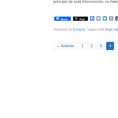
principio de toda intervención, no hab
Facebook
Email
Twitte
Pr
Share
Post
Publicado en
Ensayos
. Tagged with
Islam
,
Me
← Anterior
1
2
3
4