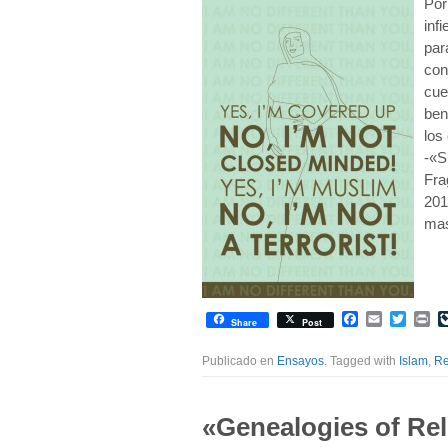
Por
inf
par
con
cue
ben
los
-«S
Fra
201
mas
Facebook
Email
Twitte
Pr
Share
Post
Publicado en
Ensayos
. Tagged with
Islam
,
Re
«Genealogies of Rel