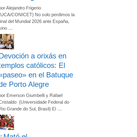
por Alejandro Frigerio
(UCA/CONICET) No solo perdimos la
final del Mundial 2026 ante España,
sino …
Devoción a orixás en
templos católicos: El
«paseo» en el Batuque
de Porto Alegre
por Emerson Giumbelli y Rafael
Cristaldo (Universidade Federal do
Rio Grande do Sul, Brasil) El …
¿Mató el