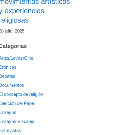
movimientos artísticos
y experiencias
religiosas
28 julio, 2025
Categorías
Artes/Letras/Cine
Crónicas
Debates
Documentos
El concepto de religión
Elección del Papa
Ensayos
Ensayos Visuales
Entrevistas