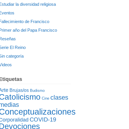
Estudiar la diversidad religiosa
Eventos
Fallecimiento de Francisco
Primer año del Papa Francisco
Reseñas
Serie El Reino
Sin categoría
Videos
Etiquetas
Arte
Brujas/os
Budismo
Catolicismo
clases
Cine
medias
Conceptualizaciones
COVID-19
Corporalidad
Devociones