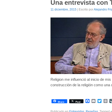
Una entrevista con 
11 diciembre, 2015
| Escrito por
Alejandro Fri
Religion me influenció al inicio de mi
construcción de la religión como una 
Facebook
Email
Twitte
Pr
Share
Post
Publicado en
Entrevistas
,
Reseñas
. Tagged 