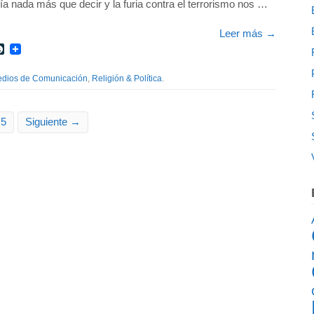
ría nada más que decir y la furia contra el terrorismo nos …
Leer más
→
r
int
LiveJournal
dios de Comunicación
,
Religión & Política
.
5
Siguiente →