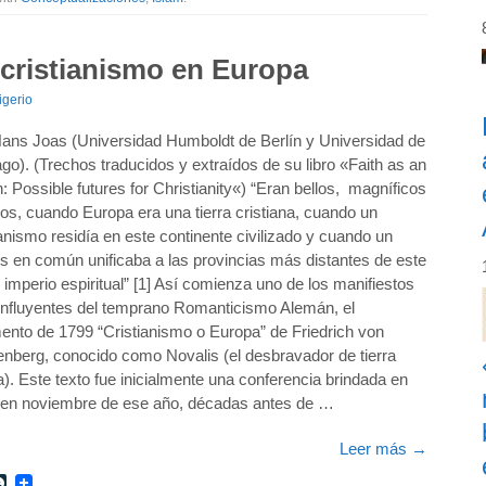
 cristianismo en Europa
igerio
ans Joas (Universidad Humboldt de Berlín y Universidad de
go). (Trechos traducidos y extraídos de su libro «Faith as an
n: Possible futures for Christianity«) “Eran bellos, magníficos
os, cuando Europa era una tierra cristiana, cuando un
ianismo residía en este continente civilizado y cuando un
és en común unificaba a las provincias más distantes de este
 imperio espiritual” [1] Así comienza uno de los manifiestos
nfluyentes del temprano Romanticismo Alemán, el
ento de 1799 “Cristianismo o Europa” de Friedrich von
nberg, conocido como Novalis (el desbravador de tierra
). Este texto fue inicialmente una conferencia brindada en
en noviembre de ese año, décadas antes de …
Leer más
→
r
int
LiveJournal