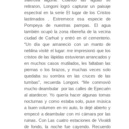
retiraron, Longoni logró capturar un paisaje
espectral en la serie El lugar de los Cristos
lastimados . Estremece esa especie de
Pompeya de nuestras pampas. El agua
también ocupó la zona ribereña de la vecina
ciudad de Carhué y entró en el cementerio.
“Un día que amaneció con un manto de
neblina visité el lugar: me impresionó que los
cristos de las lápidas estuvieran arrancados y
en muchos casos mutilados, les faltaban las
piernas o los brazos, y muchas veces solo
quedaba su sombra en las cruces de las
tumbas”, recuerda Longoni. “Me conmovió
mucho deambular por las calles de Epecuén
al atardecer. Yo quería hacer algunas tomas
nocturnas y como estaba solo, puse música
a buen volumen en mi auto, lo dejé abierto y
empecé a deambular con mi cámara por las
ruinas. Con Las cuatro estaciones de Vivaldi
de fondo, la noche fue cayendo. Recuerdo