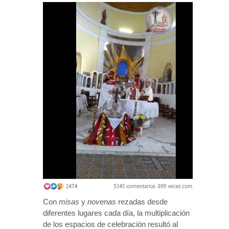
Con
misas
y
novenas
rezadas desde
diferentes lugares cada día, la multiplicación
de los espacios de celebración resultó al