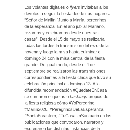
Los volantes digitales o
flyers
invitaban a los
devotos a seguir la fiesta desde sus hogares:
“Señor de Mailín ´Junto a María, peregrinos
de la esperanza´ En el año jubilar Mariano,
rezamos y celebramos desde nuestras
casas”. Desde el 15 de mayo se realizaría
todas las tardes la transmisión del rezo de la
novena y luego la misa hasta culminar el
domingo 24 con la misa central de la fiesta
grande. De igual modo, desde el 4 de
septiembre se realizaron las transmisiones
correspondientes a la fiesta chica que tuvo su
celebración principal el domingo 13. A la
difundida recomendación #QuedateEnCasa
se sumaron etiquetas o
hashtags
propios de
la fiesta religiosa cómo #YoPeregrino,
#Mailín2020, #PeregrinosDeLaEsperanza,
#SantoForastero, #TuCasaUnSantuario en las
publicaciones que convocaron, narraron y
expresaron las distintas instancias de la