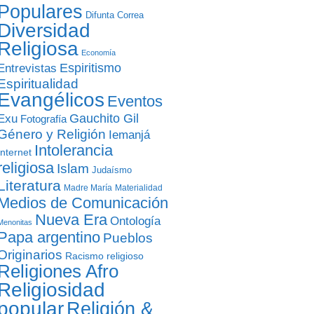
Populares
Difunta Correa
Diversidad
Religiosa
Economía
Entrevistas
Espiritismo
Espiritualidad
Evangélicos
Eventos
Gauchito Gil
Exu
Fotografía
Género y Religión
Iemanjá
Intolerancia
Internet
religiosa
Islam
Judaísmo
Literatura
Madre María
Materialidad
Medios de Comunicación
Nueva Era
Ontología
Menonitas
Papa argentino
Pueblos
Originarios
Racismo religioso
Religiones Afro
Religiosidad
popular
Religión &