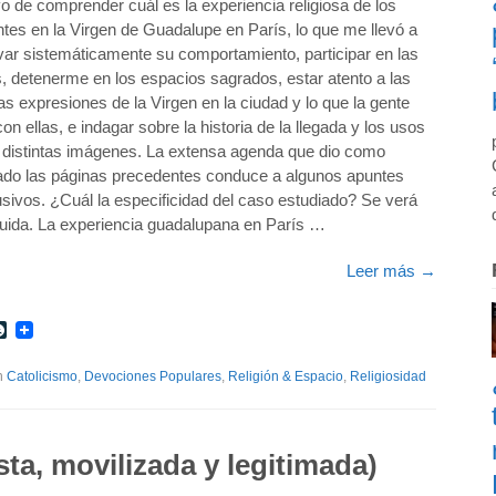
vo de comprender cuál es la experiencia religiosa de los
tes en la Virgen de Guadalupe en París, lo que me llevó a
ar sistemáticamente su comportamiento, participar en las
s, detenerme en los espacios sagrados, estar atento a las
tas expresiones de la Virgen en la ciudad y lo que la gente
on ellas, e indagar sobre la historia de la llegada y los usos
 distintas imágenes. La extensa agenda que dio como
tado las páginas precedentes conduce a algunos apuntes
sivos. ¿Cuál la especificidad del caso estudiado? Se verá
uida. La experiencia guadalupana en París …
Leer más
→
r
int
LiveJournal
th
Catolicismo
,
Devociones Populares
,
Religión & Espacio
,
Religiosidad
ista, movilizada y legitimada)