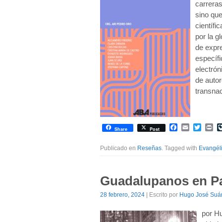
carreras
sino qu
científi
por la g
de expre
específi
electrón
de autor
transnac
Facebook
Email
Twitte
Pr
Share
Post
Publicado en
Reseñas
. Tagged with
Evangél
Guadalupanos en Pa
28 febrero, 2024
| Escrito por
Hugo José Suá
por H