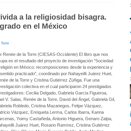
ivida a la religiosidad bisagra.
agrado en el México
 Torre
r Renée de la Torre (CIESAS-Occidente) El libro que nos
upa es el resultado del proyecto de investigación “Sociedad
religión en México: recomposiciones desde la experiencia y
 sentido practicado”, coordinado por Nahayeilli Juárez Huet,
née de la Torre y Cristina Gutiérrez Zúñiga. Fue una
vestigación colectiva en el cual participaron 24 prestigiados
vestigadores: Cecilia Delgado, Gabriela García Figueroa,
el V. Salas, Renée de la Torre, David del Ángel, Gabriela Gil,
briela Robledo, Cristina Mazariegos, Felipe Vázquez,
tricio Vázquez, Enriqueta Lerma, Carlos Ibarra, Karina
rcenas, Yoimy Castañeda, Antonio Higuera, Genaro Zalpa,
hayeilli Juárez Huet, Rosario Ramírez, Cristina Gutiérrez