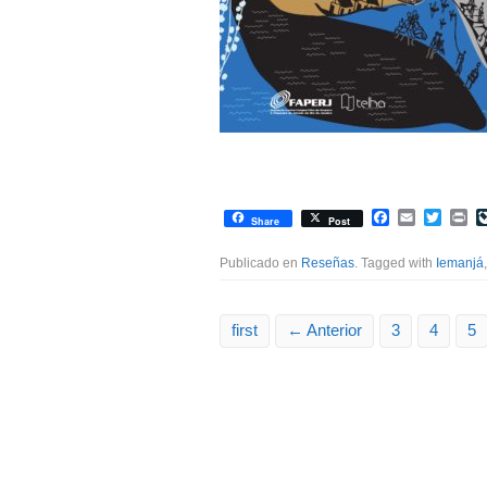
Facebook
Email
Twitte
Pr
Share
Post
Publicado en
Reseñas
. Tagged with
Iemanjá
first
← Anterior
3
4
5