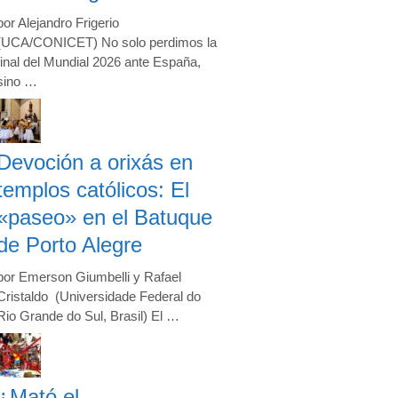
por Alejandro Frigerio
(UCA/CONICET) No solo perdimos la
final del Mundial 2026 ante España,
sino …
Devoción a orixás en
templos católicos: El
«paseo» en el Batuque
de Porto Alegre
por Emerson Giumbelli y Rafael
Cristaldo (Universidade Federal do
Rio Grande do Sul, Brasil) El …
¿Mató el