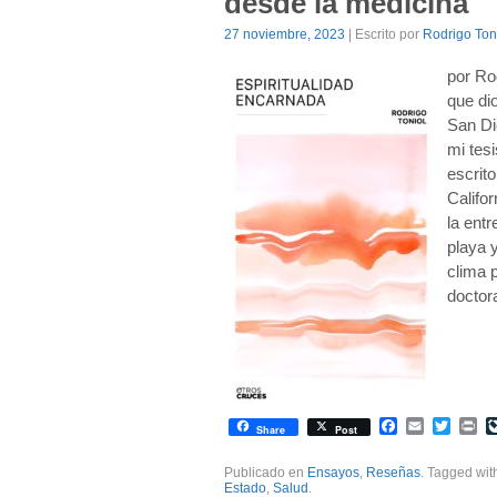
desde la medicina
27 noviembre, 2023
| Escrito por
Rodrigo Ton
por Ro
que di
San Di
mi tes
escrit
Califor
la entr
playa y
clima p
doctor
Facebook
Email
Twitte
Pr
Share
Post
Publicado en
Ensayos
,
Reseñas
. Tagged wi
Estado
,
Salud
.