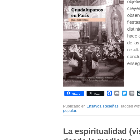
objeti
creyen
observ
fiesta
distin
hace c
de las
resul
conclu
enseg
Facebook
Email
Twitte
Pr
Share
Post
Publicado en
Ensayos
,
Reseñas
. Tagged wi
popular
.
La espiritualidad (v