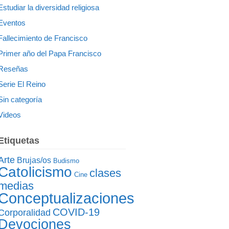
Estudiar la diversidad religiosa
Eventos
Fallecimiento de Francisco
Primer año del Papa Francisco
Reseñas
Serie El Reino
Sin categoría
Videos
Etiquetas
Arte
Brujas/os
Budismo
Catolicismo
clases
Cine
medias
Conceptualizaciones
COVID-19
Corporalidad
Devociones