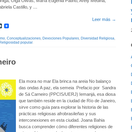
ñiga, Olga Olivas, María Eugenia Patiño, Arely Medina,
briela Castillo, y …
Leer más
→
r
int
LiveJournal
smo
,
Conceptualizaciones
,
Devociones Populares
,
Diversidad Religiosa
,
Religiosidad popular
.
neiro
Ela mora no mar Ela brinca na areia No balanço
das ondas A paz, ela semeia Prefacio por Sandra
de Sá Carneiro (PPCIS/UERJ) Iemanjá, esa diosa
que también reside en la ciudad de Río de Janeiro,
sirve como guía para explorar la historia de las
prácticas religiosas afrobrasileñas y sus
interconexiones en esta ciudad. Joana Bahia
busca comprender cómo diferentes religiones de