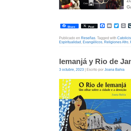
Zú
Ga
Facebook
Email
Twitte
Pr
Share
Post
Publicado en
Reseñas
. Tagged with
Catolici
Espiritualidad
,
Evangélicos
,
Religiones Afro
,
Iemanjá y Rio de Ja
3 octubre, 2023
| Escrito por
Joana Bahia