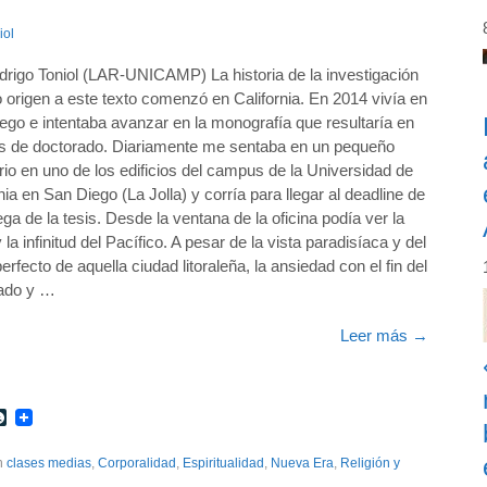
iol
drigo Toniol (LAR-UNICAMP) La historia de la investigación
o origen a este texto comenzó en California. En 2014 vivía en
ego e intentaba avanzar en la monografía que resultaría en
is de doctorado. Diariamente me sentaba en un pequeño
orio en uno de los edificios del campus de la Universidad de
nia en San Diego (La Jolla) y corría para llegar al deadline de
ega de la tesis. Desde la ventana de la oficina podía ver la
 la infinitud del Pacífico. A pesar de la vista paradisíaca y del
erfecto de aquella ciudad litoraleña, la ansiedad con el fin del
ado y …
Leer más
→
r
int
LiveJournal
th
clases medias
,
Corporalidad
,
Espiritualidad
,
Nueva Era
,
Religión y