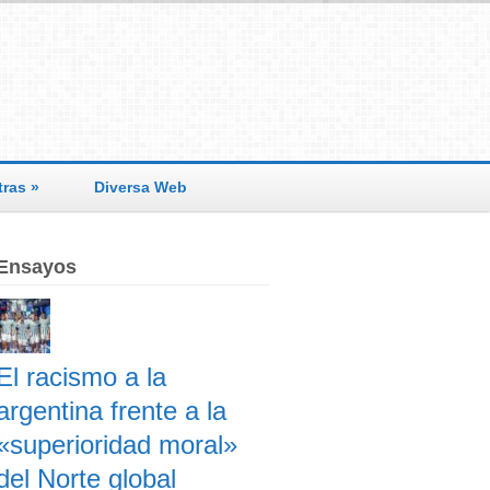
tras
»
Diversa Web
Ensayos
El racismo a la
argentina frente a la
«superioridad moral»
del Norte global