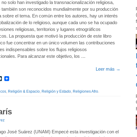
 no solo han investigado la transnacionalización religiosa,
e también son reconocidos mundialmente por su producción
ca sobre el tema. En común entre los autores, hay un interés
lobalización de lo religioso, aunque cada uno se ha ocupado
siones religiosas, territorios y lugares etnográficos
cos. La propuesta que motivó la producción de este libro
ico fue concentrar en un único volumen las contribuciones
es indispensables sobre los flujos religiosos
ionales. Para alcanzar este objetivo, los …
Leer más
→
r
int
LiveJournal
icos
,
Religión & Espacio
,
Religión y Estado
,
Religiones Afro
.
rís
rez
ugo José Suárez (UNAM) Empecé esta investigación con el