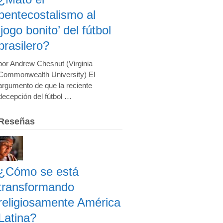
pentecostalismo al
‘jogo bonito’ del fútbol
brasilero?
por Andrew Chesnut (Virginia
Commonwealth University) El
argumento de que la reciente
decepción del fútbol …
Reseñas
¿Cómo se está
transformando
religiosamente América
Latina?