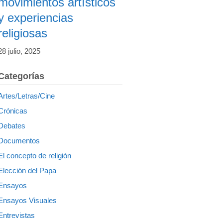
movimientos artísticos
y experiencias
religiosas
28 julio, 2025
Categorías
Artes/Letras/Cine
Crónicas
Debates
Documentos
El concepto de religión
Elección del Papa
Ensayos
Ensayos Visuales
Entrevistas