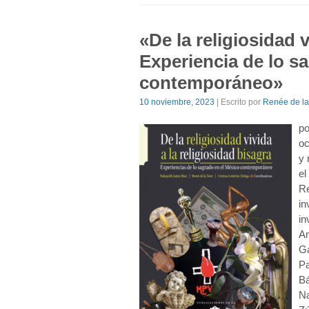
«De la religiosidad v
Experiencia de lo s
contemporáneo»
10 noviembre, 2023
| Escrito por
Renée de la
po
oc
y 
el
Re
in
in
An
Ga
Pa
Bá
Na